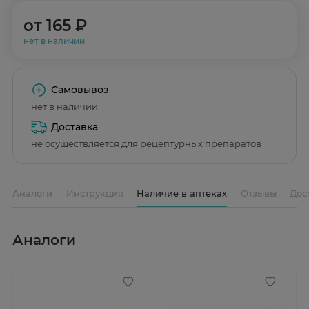
от
165 ₽
нет в наличии
Самовывоз
нет в наличии
Доставка
не осуществляется для рецептурных препаратов
Аналоги
Инструкция
Наличие в аптеках
Отзывы
Дос
Аналоги