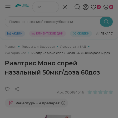
Поиск по названию/веществу
0
0
Поиск по названию/веществу/болезни
АКЦИИ
КЛИЕНТСКИЕ ДНИ
СКИДКИ
ЛЕКАРСТВ
Главная
Товары для Здоровья
Лекарства и БАД
Ухо горло нос
Риалтрис Моно спрей назальный 50мкг/доза 60доз
Риалтрис Моно спрей
назальный 50мкг/доза 60доз
Арт.
000184546
Рецептурный препарат