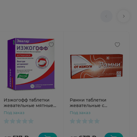
Изжогофф таблетки
Рамни таблетки
жевательные мятные
жевательные с
680мг+80мг N12
охлаждающим вкусом
Под заказ
Под заказ
№20