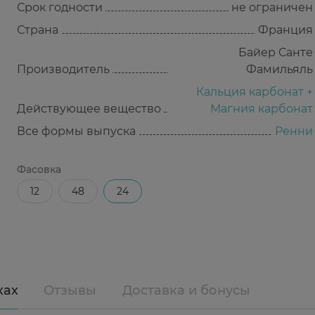
Срок годности
не ограничен
Страна
Франция
Байер Санте
Производитель
Фамильяль
Кальция карбонат +
Действующее вещество
Магния карбонат
Все формы выпуска
Ренни
Фасовка
12
48
24
ках
Отзывы
Доставка и бонусы