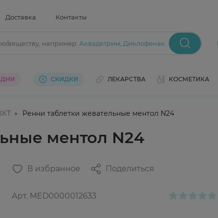
Доставка
Контакты
ию/веществу
, например:
Аквадетрим
,
Диклофенак
 ДНИ
СКИДКИ
ЛЕКАРСТВА
КОСМЕТИКА
ЖКТ
Ренни таблетки жевательные ментол N24
льные ментол N24
В избранное
Поделиться
Арт.
MED0000012633