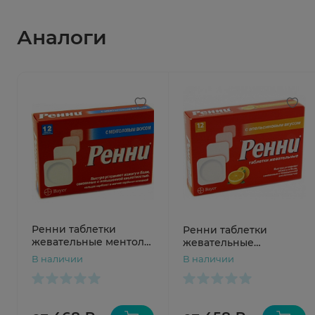
Аналоги
Ренни таблетки
Ренни таблетки
жевательные ментол
жевательные
N12
апельсин N12
В наличии
В наличии