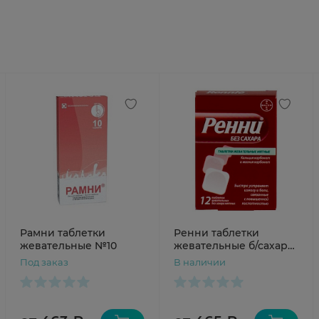
Рамни таблетки
Ренни таблетки
жевательные №10
жевательные б/сахара
мята N12
Под заказ
В наличии