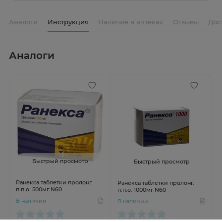
Аналоги
Инструкция
Наличие в аптеках
Отзывы
Дос
Аналоги
Быстрый просмотр
Быстрый просмотр
Ранекса таблетки пролонг.
Ранекса таблетки пролонг.
п.п.о. 500мг N60
п.п.о. 1000мг N60
В наличии
В наличии