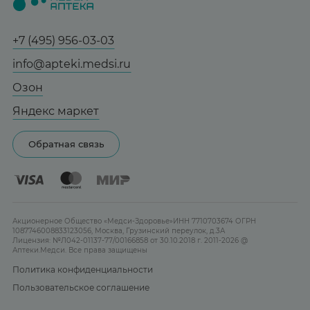
Медицинские товары
Все аптеки
Заказать здесь
Справочник болезней
Спорт и фитнес
Контакты
Гарантии
Социалочка
+7 (495) 956-03-03
Мама и малыш
Отзывы
Грузинский пер., 3А
Юридическим лицам
info@apteki.medsi.ru
Тревога и стресс
Ежедневно 08:00 - 21:00
Лицензия
Сотрудничество
Здоровый сон
Озон
Заказать здесь
Реклама на сайте
Женская гигиена
Яндекс маркет
Карта сайта
Контактные линзы
Обратная связь
Бренды
Акционерное Общество «Медси-Здоровье»ИНН 7710703674 ОГРН
1087746008833123056, Москва, Грузинский переулок, д.3А
Лицензия: №Л042-01137-77/00166858 от 30.10.2018 г. 2011-2026 @
Аптеки.Медси. Все права защищены
Политика конфиденциальности
Пользовательское соглашение