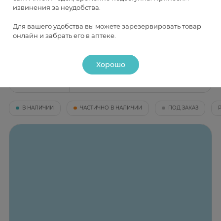
от 37 ₽
от 59 ₽
извинения за неудобства.
Для вашего удобства вы можете зарезервировать товар
онлайн и забрать его в аптеке.
Наличие и цена товара в аптеках
Хорошо
Москва
В НАЛИЧИИ
ЧАСТИЧНО В НАЛИЧИИ
ПОД ЗАКАЗ