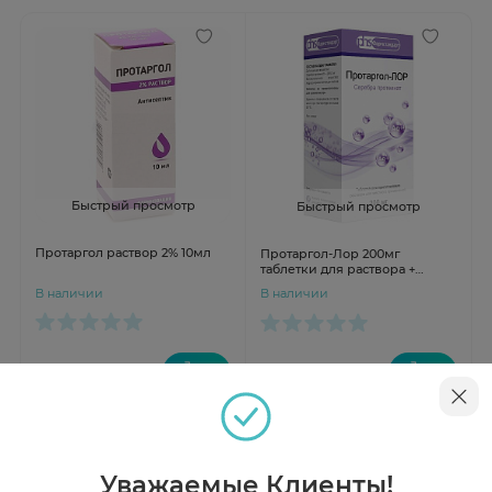
Быстрый просмотр
Быстрый просмотр
Протаргол раствор 2% 10мл
Протаргол-Лор 200мг
таблетки для раствора +
флакон+крышка-пипетка N1
В наличии
В наличии
от 230 ₽
от 246 ₽
Инструкция
Уважаемые Клиенты!