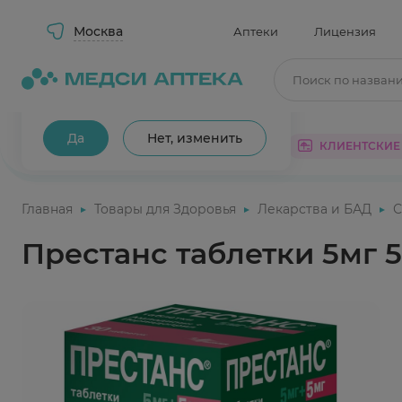
Москва
Аптеки
Лицензия
Поиск по назван
Ваш город Москва?
Да
Нет, изменить
КАТАЛОГ
АКЦИИ
КЛИЕНТСКИЕ
Главная
Товары для Здоровья
Лекарства и БАД
С
Престанс таблетки 5мг 