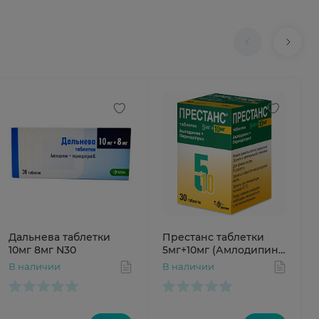
Дальнева таблетки
Престанс таблетки
10мг 8мг N30
5мг+10мг (Амлодипин
5мг+Периндоприл
В наличии
В наличии
10мг) N30