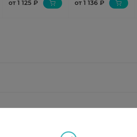
от 1 125 ₽
от 1 136 ₽
риндоприла аргинина 5 мг, соответствует 3,395 мг 
окристаллическая, лактозы моногидрат, магния сте