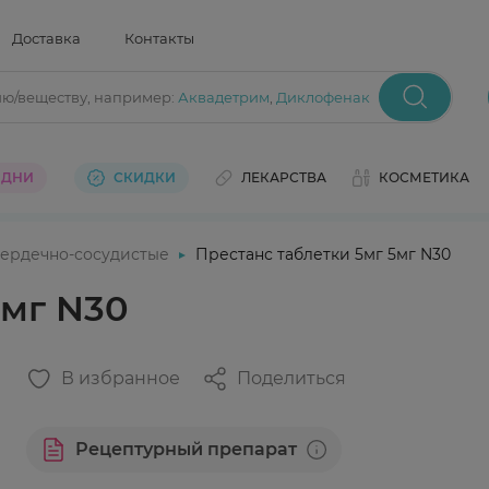
Доставка
Контакты
ию/веществу
, например:
Аквадетрим
,
Диклофенак
 ДНИ
СКИДКИ
ЛЕКАРСТВА
КОСМЕТИКА
ердечно-сосудистые
Престанс таблетки 5мг 5мг N30
5мг N30
В избранное
Поделиться
Рецептурный препарат