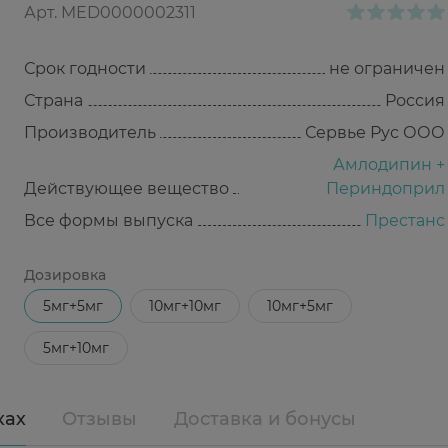
Арт.
MED0000002311
Срок годности
не ограничен
Страна
Россия
Производитель
Сервье Рус ООО
Амлодипин +
Действующее вещество
Периндоприл
Все формы выпуска
Престанс
Дозировка
5мг+5мг
10мг+10мг
10мг+5мг
5мг+10мг
ках
Отзывы
Доставка и бонусы