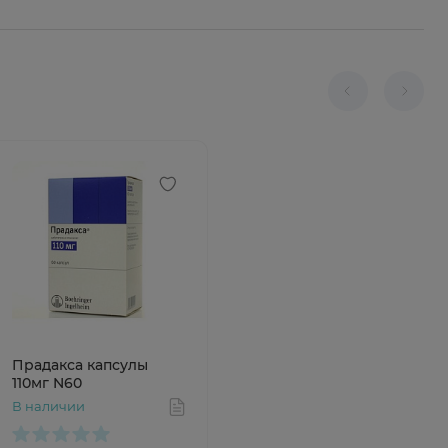
Прадакса капсулы
110мг N60
В наличии