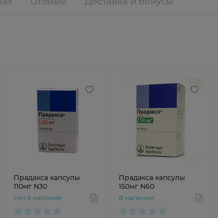
ках
Отзывы
Доставка и бонусы
Прадакса капсулы
Прадакса капсулы
110мг N30
150мг N60
Нет в наличии
В наличии