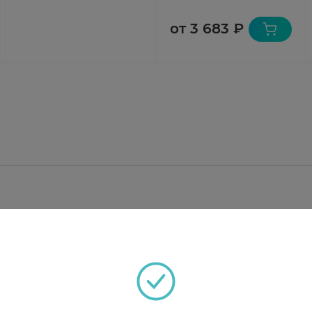
от 3 683 ₽
т мезилат;