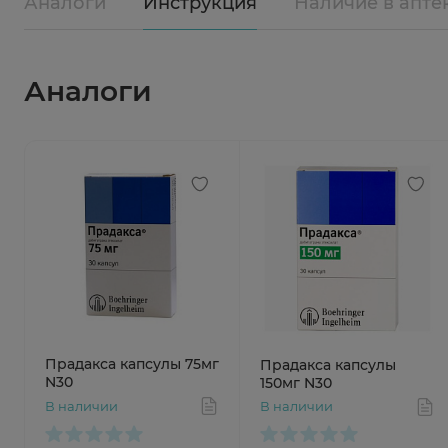
Аналоги
Инструкция
Наличие в апте
Аналоги
Прадакса капсулы 75мг
Прадакса капсулы
N30
150мг N30
В наличии
В наличии