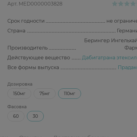
Арт.
MED0000003828
Срок годности
не огранич
Страна
Герман
Берингер Ингельха
Производитель
Фар
Действующее вещество
Дабигатрана этексил
Все формы выпуска
Прадак
Дозировка
150мг
75мг
110мг
Фасовка
60
30