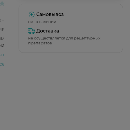
Самовывоз
ен
нет в наличии
ия
Доставка
йм
не осуществляется для рецептурных
препаратов
ма
ат
са