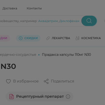
Доставка
Контакты
ию/веществу
, например:
Аквадетрим
,
Диклофенак
 ДНИ
СКИДКИ
ЛЕКАРСТВА
КОСМЕТИКА
ердечно-сосудистые
Прадакса капсулы 110мг N30
 N30
В избранное
Поделиться
Рецептурный препарат