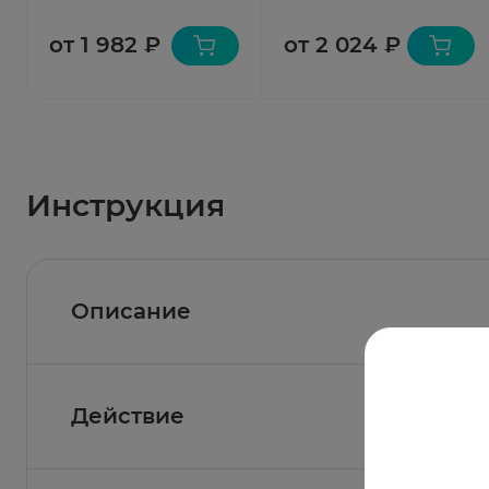
от 1 982 ₽
от 2 024 ₽
Инструкция
Описание
Действие
Состав
Действующее вещество:
дабигатран этексила