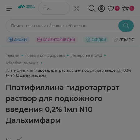
Поиск по названию/веществу
0
0
Поиск по названию/веществу/болезни
АКЦИИ
КЛИЕНТСКИЕ ДНИ
СКИДКИ
ЛЕКАРСТВ
Главная
Товары для Здоровья
Лекарства и БАД
Обезболивающие
Платифиллина гидротартрат раствор для подкожного введения 0,2%
1мл N10 Дальхимфарм
Платифиллина гидротартрат
раствор для подкожного
введения 0,2% 1мл N10
Дальхимфарм