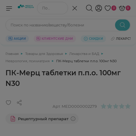
Поиск по названию/веществу
0
0
Поиск по названию/веществу/болезни
АКЦИИ
КЛИЕНТСКИЕ ДНИ
СКИДКИ
ЛЕКАРСТВ
Главная
Товары для Здоровья
Лекарства и БАД
Неврология, психиатрия
ПК-Мерц таблетки п.п.о. 100мг N30
ПК-Мерц таблетки п.п.о. 100мг
N30
Арт.
MED0000002279
Рецептурный препарат