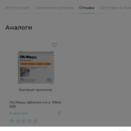
Инструкция
Наличие в аптеках
Отзывы
Доставка и бо
Аналоги
Быстрый просмотр
ПК-Мерц таблетки п.п.о. 100мг
N30
В наличии