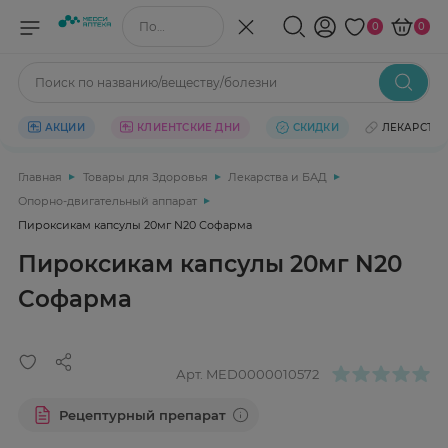
Поиск по названию/веществу
0
0
Поиск по названию/веществу/болезни
АКЦИИ
КЛИЕНТСКИЕ ДНИ
СКИДКИ
ЛЕКАРСТВ
Главная
Товары для Здоровья
Лекарства и БАД
Опорно-двигательный аппарат
Пироксикам капсулы 20мг N20 Софарма
Пироксикам капсулы 20мг N20
Софарма
Арт.
MED0000010572
Рецептурный препарат