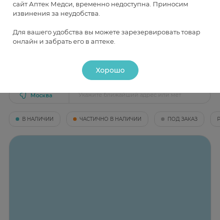
сайт Аптек Медси, временно недоступна. Приносим
от 96 ₽
от 149 ₽
извинения за неудобства.
Для вашего удобства вы можете зарезервировать товар
онлайн и забрать его в аптеке.
Наличие и цена товара в аптеках
Хорошо
Москва
В НАЛИЧИИ
ЧАСТИЧНО В НАЛИЧИИ
ПОД ЗАКАЗ