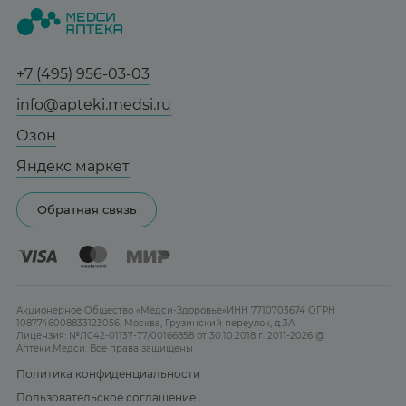
О нас
Статьи и новости
Медицинские товары
Все аптеки
Заказать здесь
Справочник болезней
Спорт и фитнес
Контакты
Гарантии
Социалочка
+7 (495) 956-03-03
Мама и малыш
Отзывы
Грузинский пер., 3А
Юридическим лицам
info@apteki.medsi.ru
Тревога и стресс
Ежедневно 08:00 - 21:00
Лицензия
Сотрудничество
Здоровый сон
Озон
Заказать здесь
Реклама на сайте
Женская гигиена
Яндекс маркет
Карта сайта
Контактные линзы
Обратная связь
Бренды
Акционерное Общество «Медси-Здоровье»ИНН 7710703674 ОГРН
1087746008833123056, Москва, Грузинский переулок, д.3А
Лицензия: №Л042-01137-77/00166858 от 30.10.2018 г. 2011-2026 @
Аптеки.Медси. Все права защищены
Политика конфиденциальности
Пользовательское соглашение