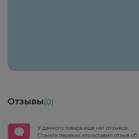
Заказать здесь
Х2
Максавит
2 424 ₽
824 ₽
824 ₽
824 ₽
824 ₽
8
2-й Боткинский пр., 5, корп. 3
Пн-Пт 08:00 - 21:00
Сб,Вс 09:00-21:00
Выберите дату доставки
Весь заказ в наличии
сегодня
Заказать здесь
Доставка
Социалочка
Забрать весь заказ ~ 25 мая
Грузинский пер., 3А
Ежедневно 08:00 - 21:00
Отзывы
(0)
Заказать здесь
У данного товара еще нет отзывов.
Станьте первым, кто оставил отзыв об 