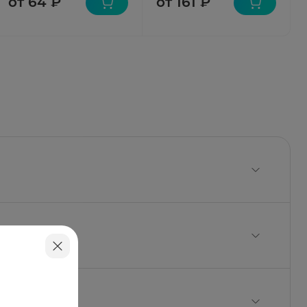
от 64 ₽
от 161 ₽
трия карбоксиметилкрахмал.