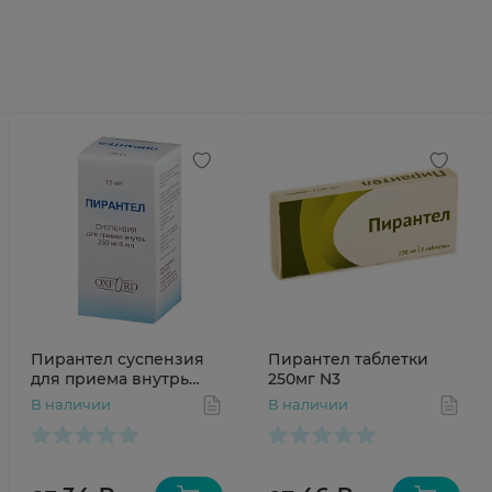
Пирантел суспензия
Пирантел таблетки
для приема внутрь
250мг N3
250мг/5мл 15мл
В наличии
В наличии
Оксфорд