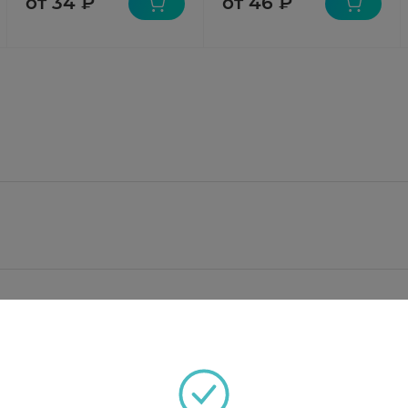
от 34 ₽
от 46 ₽
квивалентного основанию пирантела 250 мг;
ный, желатин, тальк очищенный, магния стеарат, на