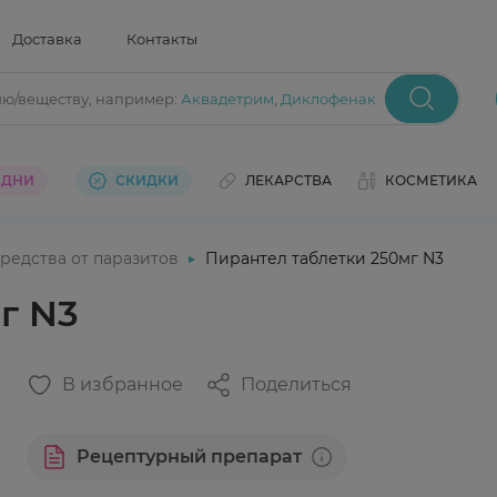
Доставка
Контакты
ию/веществу
, например:
Аквадетрим
,
Диклофенак
 ДНИ
СКИДКИ
ЛЕКАРСТВА
КОСМЕТИКА
редства от паразитов
Пирантел таблетки 250мг N3
г N3
В избранное
Поделиться
Рецептурный препарат