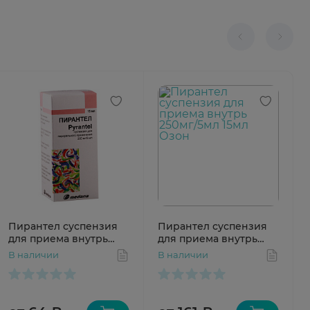
Пирантел суспензия
Пирантел суспензия
для приема внутрь
для приема внутрь
250мг/5мл 15мл
250мг/5мл 15мл Озон
В наличии
В наличии
Польфарма