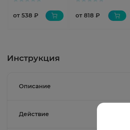
от 538 ₽
от 818 ₽
Инструкция
Описание
Действие
Состав
Активные вещества:
экстракты валерианы 50 