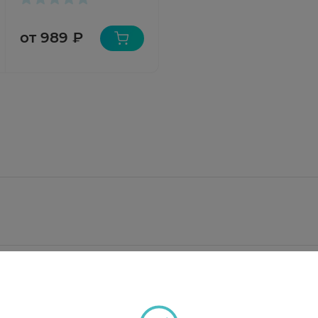
от 989 ₽
мг, мяты перечной 25 мг, мелиссы 25 мг;