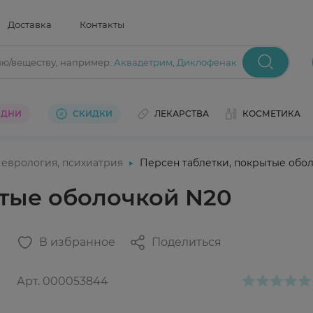
Доставка
Контакты
ию/веществу
, например:
Аквадетрим
,
Диклофенак
 ДНИ
СКИДКИ
ЛЕКАРСТВА
КОСМЕТИКА
еврология, психиатрия
Персен таблетки, покрытые обо
ытые оболочкой N20
В избранное
Поделиться
Арт.
000053844