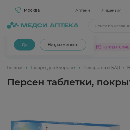
Москва
Аптеки
Лицензия
Поиск по назван
Ваш город Москва?
Да
Нет, изменить
КАТАЛОГ
АКЦИИ
КЛИЕНТСКИЕ
Главная
Товары для Здоровья
Лекарства и БАД
Н
Персен таблетки, покр