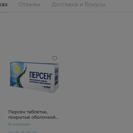
ках
Отзывы
Доставка и бонусы
Персен таблетки,
покрытые оболочкой
N60
В наличии