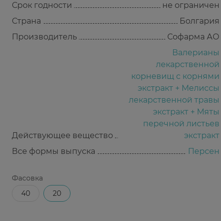
Срок годности
не ограничен
Страна
Болгария
Производитель
Софарма АО
Валерианы
лекарственной
корневищ c корнями
экстракт + Мелиссы
лекарственной травы
экстракт + Мяты
перечной листьев
Действующее вещество
экстракт
Все формы выпуска
Персен
Фасовка
40
20