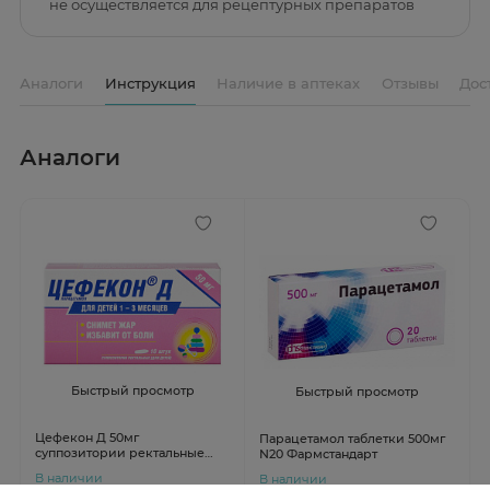
не осуществляется для рецептурных препаратов
Аналоги
Инструкция
Наличие в аптеках
Отзывы
Дос
Аналоги
Быстрый просмотр
Быстрый просмотр
Цефекон Д 50мг
Парацетамол таблетки 500мг
суппозитории ректальные
N20 Фармстандарт
для детей 1-3 месяцев N10
В наличии
В наличии