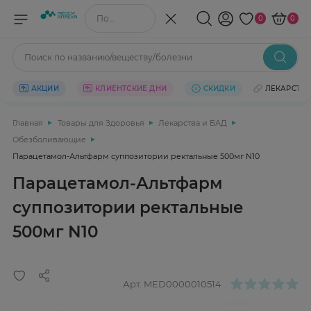
Поиск по названию/веществу
0
0
Поиск по названию/веществу/болезни
АКЦИИ
КЛИЕНТСКИЕ ДНИ
СКИДКИ
ЛЕКАРСТВ
Главная
Товары для Здоровья
Лекарства и БАД
Обезболивающие
Парацетамол-Альтфарм суппозитории ректальные 500мг N10
Парацетамол-Альтфарм
суппозитории ректальные
500мг N10
Арт.
MED0000010514