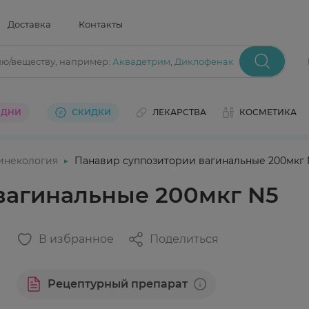
Доставка
Контакты
ию/веществу
, например:
Аквадетрим
,
Диклофенак
 ДНИ
СКИДКИ
ЛЕКАРСТВА
КОСМЕТИКА
инекология
Панавир суппозитории вагинальные 200мкг 
вагинальные 200мкг N5
В избранное
Поделиться
Рецептурный препарат