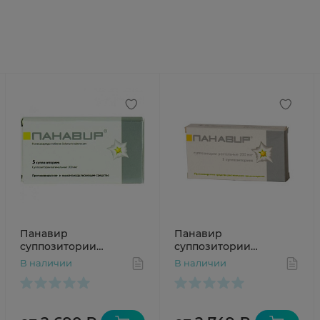
Панавир
Панавир
суппозитории
суппозитории
вагинальные 200мкг
ректальные 200мкг N5
В наличии
В наличии
N5