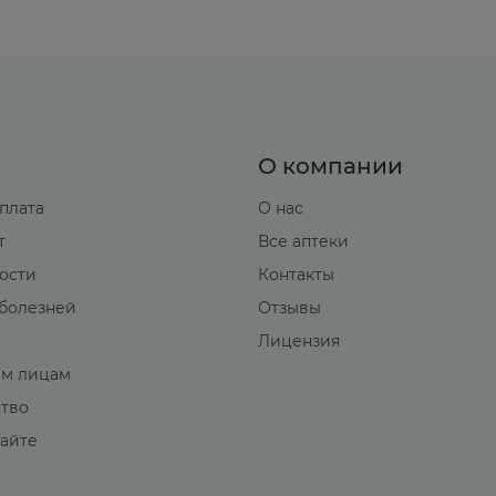
О компании
оплата
О нас
т
Все аптеки
вости
Контакты
болезней
Отзывы
Лицензия
м лицам
ство
сайте