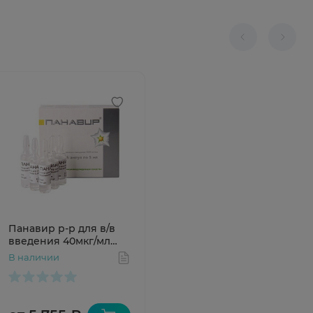
Панавир р-р для в/в
введения 40мкг/мл
5мл N5
В наличии