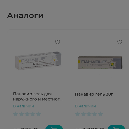
Аналоги
Панавир гель для
Панавир гель 30г
наружного и местного
применения 0,002%
В наличии
В наличии
туба 5г