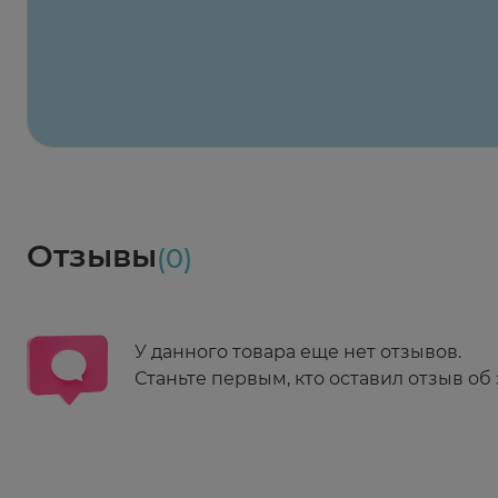
2 424 ₽
824 ₽
824 ₽
824 ₽
824 ₽
8
2-й Боткинский пр., 5, корп. 3
Пн-Пт 08:00 - 21:00
Сб,Вс 09:00-21:00
Выберите дату доставки
Весь заказ в наличии
сегодня
Заказать здесь
Доставка
Социалочка
Забрать весь заказ ~ 25 мая
Грузинский пер., 3А
Ежедневно 08:00 - 21:00
Отзывы
(0)
Заказать здесь
У данного товара еще нет отзывов.
Станьте первым, кто оставил отзыв об 