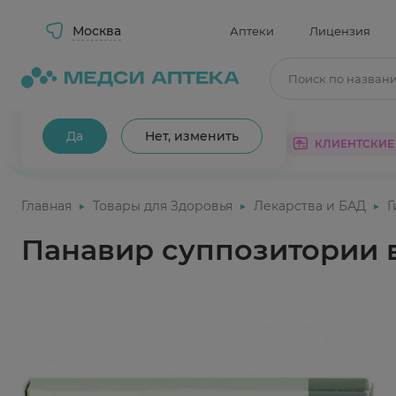
Москва
Аптеки
Лицензия
Поиск по назван
Ваш город Москва?
Да
Нет, изменить
КАТАЛОГ
АКЦИИ
КЛИЕНТСКИЕ
Главная
Товары для Здоровья
Лекарства и БАД
Г
Панавир суппозитории 