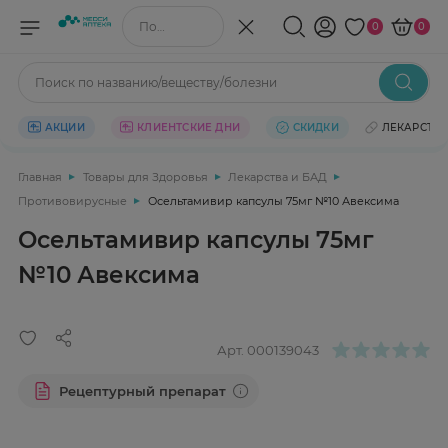
Поиск по названию/веществу
0
0
Поиск по названию/веществу/болезни
АКЦИИ
КЛИЕНТСКИЕ ДНИ
СКИДКИ
ЛЕКАРСТВ
Главная
Товары для Здоровья
Лекарства и БАД
Противовирусные
Осельтамивир капсулы 75мг №10 Авексима
Осельтамивир капсулы 75мг
№10 Авексима
Арт.
000139043
Рецептурный препарат