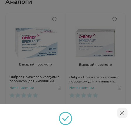
Аналоги
Быстрый просмотр
Быстрый просмотр
Онбрез Бризхалер капсулы с
Онбрез Бризхалер капсулы с
порошком для ингаляций
порошком для ингаляций
300мкг N30
150мкг N30
Нет в наличии
Нет в наличии
Инструкция