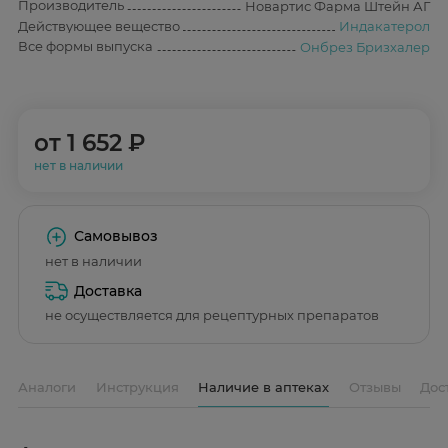
Производитель
Новартис Фарма Штейн АГ
Действующее вещество
Индакатерол
Все формы выпуска
Онбрез Бризхалер
от
1 652 ₽
нет в наличии
Самовывоз
нет в наличии
Доставка
не осуществляется для рецептурных препаратов
Аналоги
Инструкция
Наличие в аптеках
Отзывы
Дос