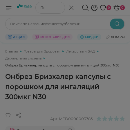
Поиск по названию/веществу
0
0
Поиск по названию/веществу/болезни
АКЦИИ
КЛИЕНТСКИЕ ДНИ
СКИДКИ
ЛЕКАРСТВ
Главная
Товары для Здоровья
Лекарства и БАД
Дыхательная система
Онбрез Бризхалер капсулы с порошком для ингаляций 300мкг N30
Онбрез Бризхалер капсулы с
порошком для ингаляций
300мкг N30
Арт.
MED0000003785