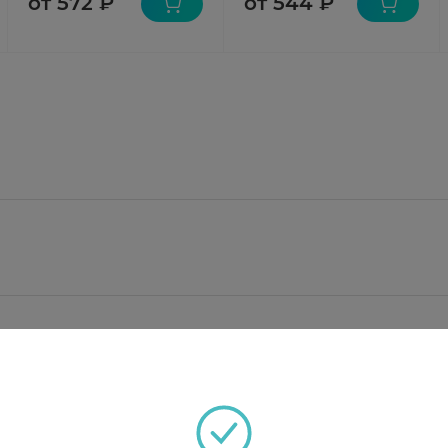
от 572 ₽
от 544 ₽
 0,4 мг;
метакриловой кислоты (тип C); полисорбат 80; натр