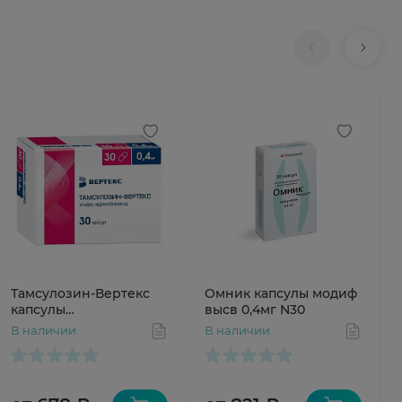
Тамсулозин-Вертекс
Омник капсулы модиф
капсулы
высв 0,4мг N30
пролонгированного
В наличии
В наличии
высвобождения 0,4мг
N30