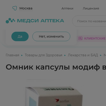
Москва
Аптеки
Лицензия
Поиск по назван
Ваш город Москва?
Да
Нет, изменить
КАТАЛОГ
АКЦИИ
КЛИЕНТСКИЕ
Главная
Товары для Здоровья
Лекарства и БАД
М
Омник капсулы модиф в