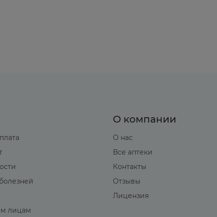
О компании
оплата
О нас
т
Все аптеки
вости
Контакты
болезней
Отзывы
Лицензия
м лицам