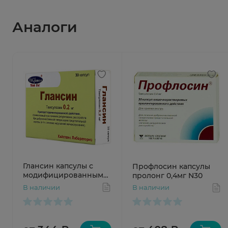
Аналоги
Глансин капсулы с
Профлосин капсулы
модифицированным
пролонг 0,4мг N30
высвобождением
В наличии
В наличии
0,2мг N30