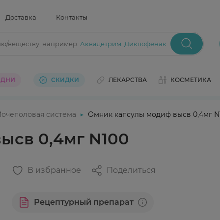
Доставка
Контакты
ию/веществу
, например:
Аквадетрим
,
Диклофенак
 ДНИ
СКИДКИ
ЛЕКАРСТВА
КОСМЕТИКА
очеполовая система
Омник капсулы модиф высв 0,4мг N
ысв 0,4мг N100
В избранное
Поделиться
Рецептурный препарат