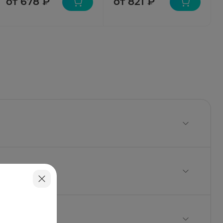
от 678 ₽
от 821 ₽
ия лаурилсульфат; триацетин; кальция