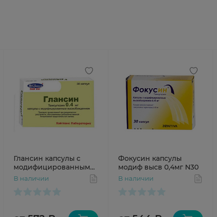
Глансин капсулы с
Фокусин капсулы
модифицированным
модиф высв 0,4мг N30
высвобождением
В наличии
В наличии
0,4мг N30