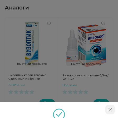
Аналоги
Быстрый просмотр
Быстрый просмотр
Визоптик капли глазные
Визокко капли глазные 0,5мг/
0,05% 15мл N1 фл-кап
мл 10мл
В наличии
Под заказ
от 649 ₽
от 684 ₽