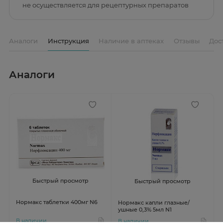
не осуществляется для рецептурных препаратов
Аналоги
Инструкция
Наличие в аптеках
Отзывы
Дос
Аналоги
Быстрый просмотр
Быстрый просмотр
Нормакс таблетки 400мг N6
Нормакс капли глазные/
ушные 0,3% 5мл N1
В наличии
В наличии