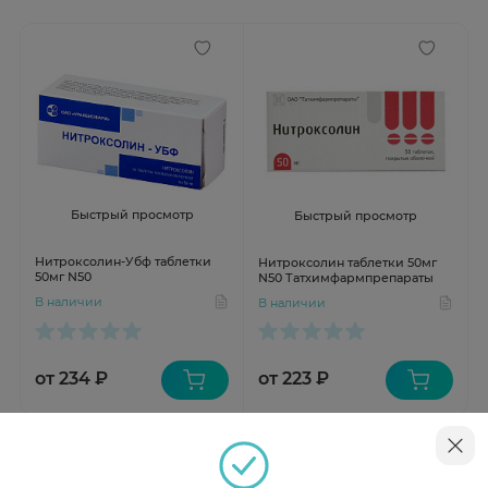
Быстрый просмотр
Быстрый просмотр
Нитроксолин-Убф таблетки
Нитроксолин таблетки 50мг
50мг N50
N50 Татхимфармпрепараты
В наличии
В наличии
от 234 ₽
от 223 ₽
Инструкция