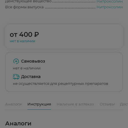
Действующее вещество
Нитроксолин
Все формы выпуска
Нитроксолин
от
400 ₽
нет в наличии
Самовывоз
нет в наличии
Доставка
не осуществляется для рецептурных препаратов
Аналоги
Инструкция
Наличие в аптеках
Отзывы
Дос
Аналоги