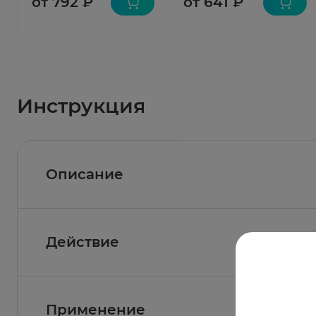
от 792 ₽
от 641 ₽
Инструкция
Описание
Действие
Состав
Активные вещества:
Тиамина гидрохлорид (ви
1 мг.
Фармакологическое действие
Применение