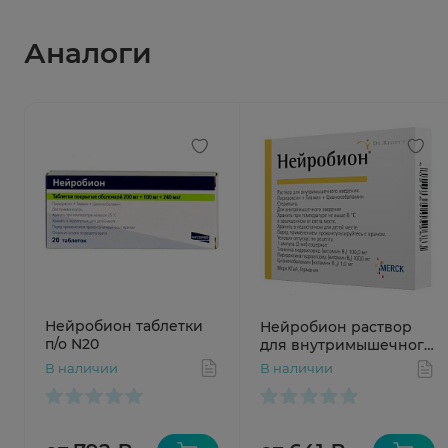
Аналоги
Нейробион таблетки
Нейробион раствор
п/о N20
для внутримышечного
введения 3мл N3
В наличии
В наличии