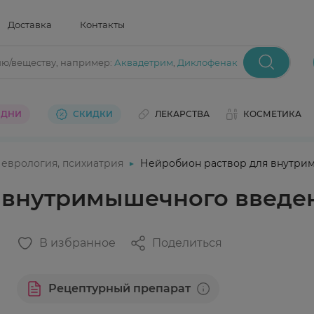
Доставка
Контакты
ию/веществу
, например:
Аквадетрим
,
Диклофенак
 ДНИ
СКИДКИ
ЛЕКАРСТВА
КОСМЕТИКА
еврология, психиатрия
Нейробион раствор для внутри
 внутримышечного введе
В избранное
Поделиться
Рецептурный препарат