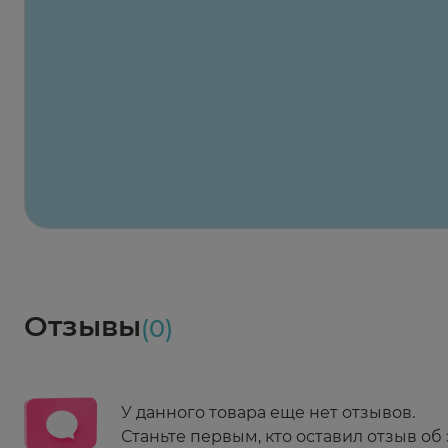
Заказать здесь
Х2
Максавит
2 424 ₽
824 ₽
824 ₽
824 ₽
824 ₽
8
2-й Боткинский пр., 5, корп. 3
Пн-Пт 08:00 - 21:00
Сб,Вс 09:00-21:00
Выберите дату доставки
Весь заказ в наличии
сегодня
Заказать здесь
Доставка
Социалочка
Забрать весь заказ ~ 25 мая
Грузинский пер., 3А
Ежедневно 08:00 - 21:00
Отзывы
(0)
Заказать здесь
У данного товара еще нет отзывов.
Станьте первым, кто оставил отзыв об 