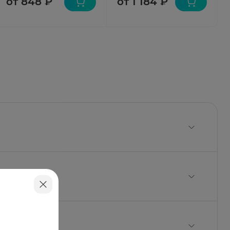
от 848 ₽
от 1 184 ₽
изопропаноламин - 55 мг, вода очищенная - до