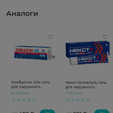
Аналоги
Комбалгин Айс гель
Некст Активгель гель
для наружного
для наружного
применения 5%+3%
применения 5%+3%
В наличии
Под заказ
50г Биохимик
25г