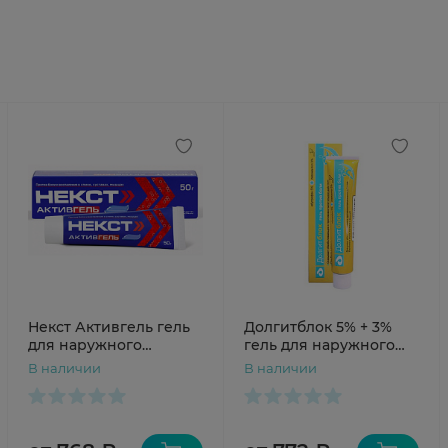
Некст Активгель гель
Долгитблок 5% + 3%
для наружного
гель для наружного
применения 5%+3%
применения 50г
В наличии
В наличии
туба 50 г