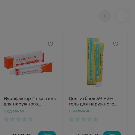
Нурофактор Плюс гель
Долгитблок 5% + 3%
для наружного
гель для наружного
применения 5% + 3%
применения 100г
Под заказ
В наличии
50г