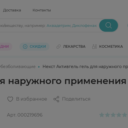
Доставка
Контакты
ию/веществу
, например:
Аквадетрим
,
Диклофенак
 ДНИ
СКИДКИ
ЛЕКАРСТВА
КОСМЕТИКА
безболивающие
Некст Активгель гель для наружного п
ля наружного применения
В избранное
Поделиться
Арт.
000219696