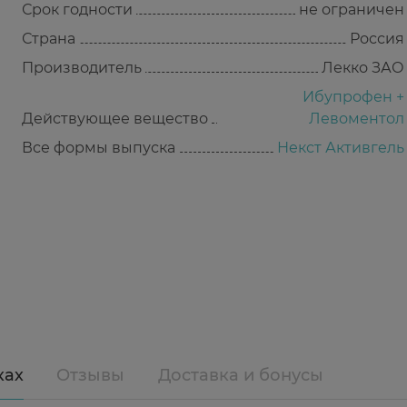
Срок годности
не ограничен
Страна
Россия
Производитель
Лекко ЗАО
Ибупрофен +
Действующее вещество
Левоментол
Все формы выпуска
Некст Активгель
ках
Отзывы
Доставка и бонусы