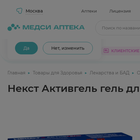
Москва
Аптеки
Лицензия
Поиск по назван
Ваш город Москва?
Да
Нет, изменить
КАТАЛОГ
АКЦИИ
КЛИЕНТСКИЕ
Главная
Товары для Здоровья
Лекарства и БАД
О
Некст Активгель гель д