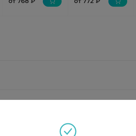
от 768 ₽
от 772 ₽
нтол 30 мг;
- 100 мг, этанол 95% - 300 мг, карбомер - 20 мг, ди