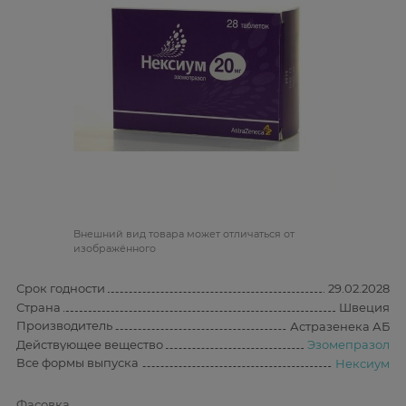
Bнешний вид товара может отличаться от
изображённого
Срок годности
29.02.2028
Страна
Швеция
Производитель
Астразенека АБ
Действующее вещество
Эзомепразол
Все формы выпуска
Нексиум
Фасовка