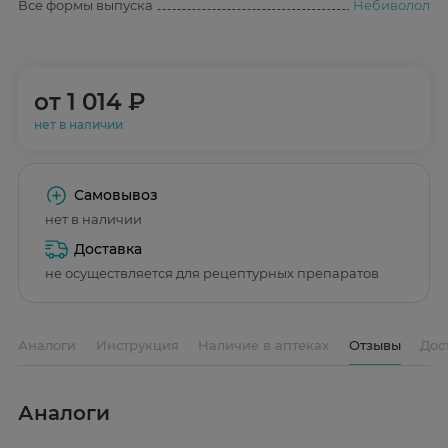
Все формы выпуска
Небиволол
от
1 014 ₽
нет в наличии
Самовывоз
нет в наличии
Доставка
не осуществляется для рецептурных препаратов
Аналоги
Инструкция
Наличие в аптеках
Отзывы
Дос
Аналоги