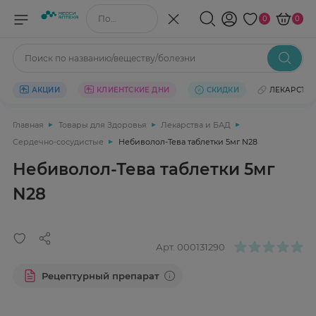
Поиск по названию/веществу
0
0
Поиск по названию/веществу/болезни
АКЦИИ
КЛИЕНТСКИЕ ДНИ
СКИДКИ
ЛЕКАРСТВ
Главная
Товары для Здоровья
Лекарства и БАД
Сердечно-сосудистые
Небиволол-Тева таблетки 5мг N28
Небиволол-Тева таблетки 5мг
N28
Арт.
000131290
Рецептурный препарат