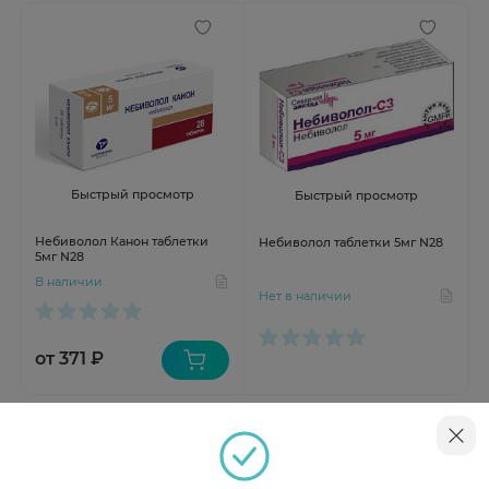
Быстрый просмотр
Быстрый просмотр
Небиволол Канон таблетки
Небиволол таблетки 5мг N28
5мг N28
В наличии
Нет в наличии
от 371 ₽
Инструкция