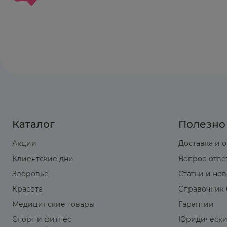
назначить по 50 мг 1 раз в сутки, эта доза б
Каталог
Полезно
Акции
Доставка и 
Клиентские дни
Вопрос-отве
Здоровье
Статьи и но
Красота
Справочник 
Медицинские товары
Гарантии
Спорт и фитнес
Юридически