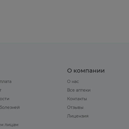
локирует 25 мг героина, введенного внутривенно.
О компании
оплата
О нас
т
Все аптеки
вости
Контакты
болезней
Отзывы
Лицензия
м лицам