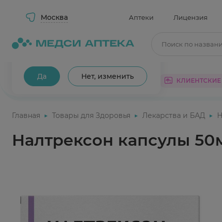
Москва
Аптеки
Лицензия
Поиск по назван
Ваш город Москва?
Да
Нет, изменить
КАТАЛОГ
АКЦИИ
КЛИЕНТСКИЕ
Главная
Товары для Здоровья
Лекарства и БАД
Н
Налтрексон капсулы 50