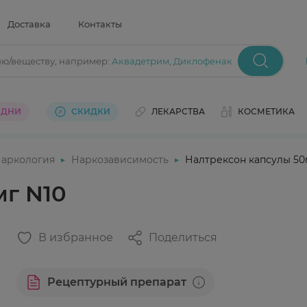
Доставка
Контакты
ию/веществу
, например:
Аквадетрим
,
Диклофенак
 ДНИ
СКИДКИ
ЛЕКАРСТВА
КОСМЕТИКА
аркология
Наркозависимость
Налтрексон капсулы 50
мг N10
В избранное
Поделиться
Рецептурный препарат