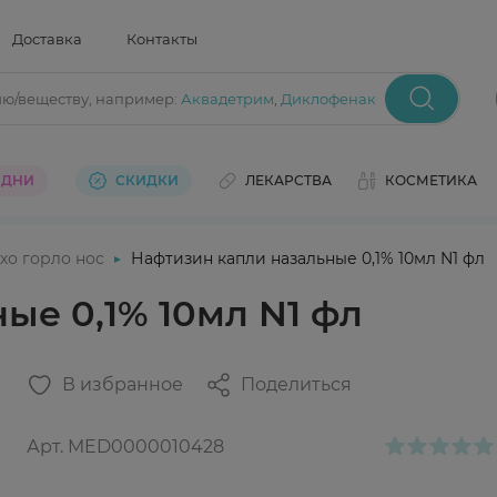
Доставка
Контакты
ию/веществу
, например:
Аквадетрим
,
Диклофенак
 ДНИ
СКИДКИ
ЛЕКАРСТВА
КОСМЕТИКА
хо горло нос
Нафтизин капли назальные 0,1% 10мл N1 фл
ые 0,1% 10мл N1 фл
В избранное
Поделиться
Арт.
MED0000010428