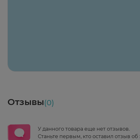
Заказать здесь
Х2
Максавит
2 424 ₽
824 ₽
824 ₽
824 ₽
824 ₽
8
2-й Боткинский пр., 5, корп. 3
Пн-Пт 08:00 - 21:00
Сб,Вс 09:00-21:00
Выберите дату доставки
Весь заказ в наличии
сегодня
Заказать здесь
Доставка
Социалочка
Забрать весь заказ ~ 25 мая
Грузинский пер., 3А
Ежедневно 08:00 - 21:00
Отзывы
(0)
Заказать здесь
У данного товара еще нет отзывов.
Станьте первым, кто оставил отзыв об 