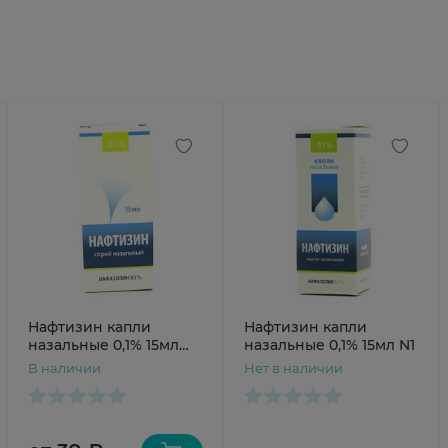
Нафтизин капли
Нафтизин капли
назальные 0,1% 15мл
назальные 0,1% 15мл N1
Лекарь
В наличии
Нет в наличии