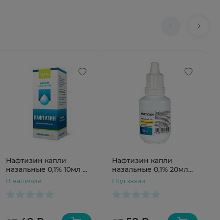
Нафтизин капли
Нафтизин капли
назальные 0,1% 10мл N1
назальные 0,1% 20мл
фл
Лекарь
В наличии
Под заказ