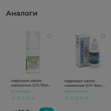
Аналоги
Нафтизин капли
Нафтизин капли
назальные 0,1% 15мл
назальные 0,1% 15мл N1
Славянская аптека
фл Флора Кавказа
В наличии
Нет в наличии