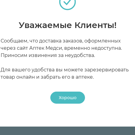
ание при ринитах.
ступном для детей месте. Срок годности - 3 года.
Уважаемые Клиенты!
Сообщаем, что доставка заказов, оформленных
их ринитах.
через сайт Аптек Медси, временно недоступна.
Приносим извинения за неудобства.
ать, что сосудосуживающий эффект постепенно сниж
делать перерыв на несколько дней.
 кормлении грудью
теках
Для вашего удобства вы можете зарезервировать
товар онлайн и забрать его в аптеке.
рудного вскармливания возможно только в том случ
ли ребенка. Необходимо проконсультироваться с вр
Хорошо
епарата,
РАБОТАЮТ СЕЙЧАС
КРУГЛОСУТОЧНЫЕ