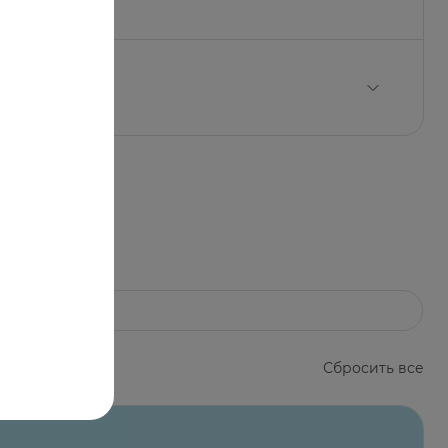
ается (явление тахифилаксии), поэтому
ае, если ожидаемая польза для матери
ачом.
Сбросить все