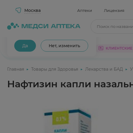
Москва
Аптеки
Лицензия
Поиск по назван
Ваш город Москва?
Да
Нет, изменить
КАТАЛОГ
АКЦИИ
КЛИЕНТСКИЕ
Главная
Товары для Здоровья
Лекарства и БАД
У
Нафтизин капли назальн