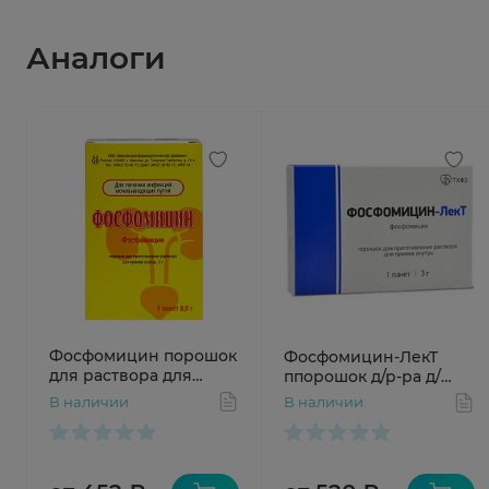
Аналоги
Фосфомицин порошок
Фосфомицин-ЛекТ
для раствора для
ппорошок д/р-ра д/
приема внутрь 3г №1
приема внутрь 3г №1
В наличии
В наличии
Ивановская ФФ
пакет Тюменский ХФЗ