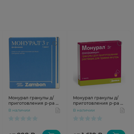
Монурал гранулы д/
Монурал гранулы д/
приготовления р-ра д/
приготовления р-ра д/
приема внутрь 3г N1
приема внутрь 3г N2
В наличии
В наличии
пак
пак