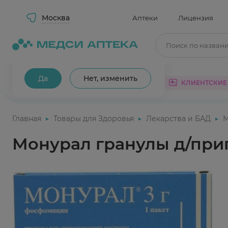
Москва
Аптеки
Лицензия
Поиск по назван
Ваш город Москва?
Да
Нет, изменить
КАТАЛОГ
АКЦИИ
КЛИЕНТСКИЕ
Главная
Товары для Здоровья
Лекарства и БАД
М
Монурал гранулы д/приг