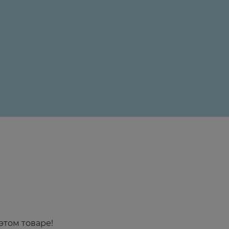
чевой пузырь.
24 ₽
этом товаре!