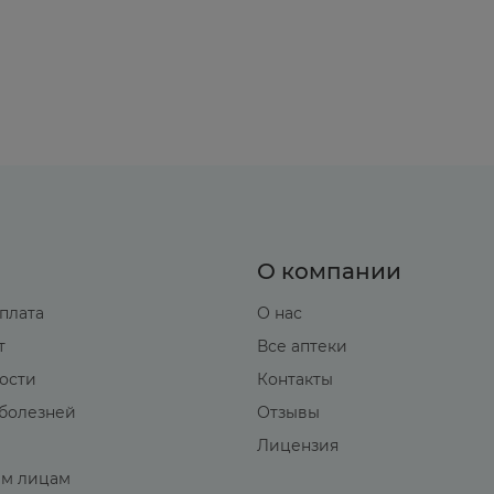
О компании
оплата
О нас
т
Все аптеки
вости
Контакты
болезней
Отзывы
Лицензия
м лицам