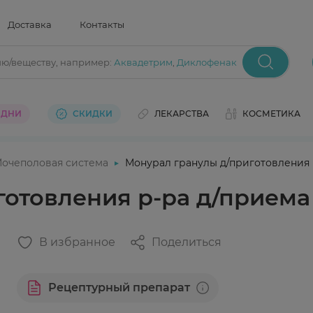
Доставка
Контакты
ию/веществу
, например:
Аквадетрим
,
Диклофенак
 ДНИ
СКИДКИ
ЛЕКАРСТВА
КОСМЕТИКА
очеполовая система
Монурал гранулы д/приготовления р
отовления р-ра д/приема 
В избранное
Поделиться
Рецептурный препарат