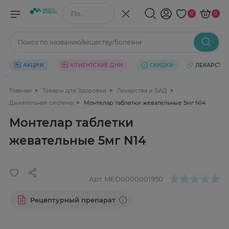
Поиск по названию/веществу
0
0
Поиск по названию/веществу/болезни
АКЦИИ
КЛИЕНТСКИЕ ДНИ
СКИДКИ
ЛЕКАРСТВ
Главная
Товары для Здоровья
Лекарства и БАД
Дыхательная система
Монтелар таблетки жевательные 5мг N14
Монтелар таблетки
жевательные 5мг N14
Арт.
MED0000001950
Рецептурный препарат