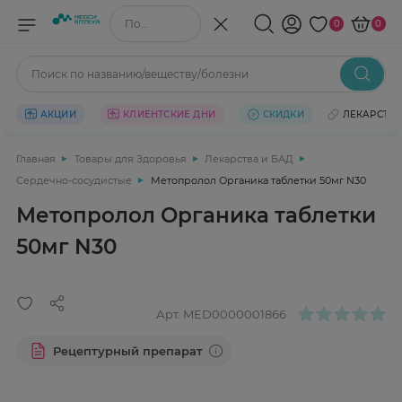
Поиск по названию/веществу
0
0
Поиск по названию/веществу/болезни
АКЦИИ
КЛИЕНТСКИЕ ДНИ
СКИДКИ
ЛЕКАРСТВ
Главная
Товары для Здоровья
Лекарства и БАД
Сердечно-сосудистые
Метопролол Органика таблетки 50мг N30
Метопролол Органика таблетки
50мг N30
Арт.
MED0000001866
Рецептурный препарат