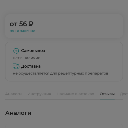
от
56 ₽
нет в наличии
Самовывоз
нет в наличии
Доставка
не осуществляется для рецептурных препаратов
Аналоги
Инструкция
Наличие в аптеках
Отзывы
Дос
Аналоги