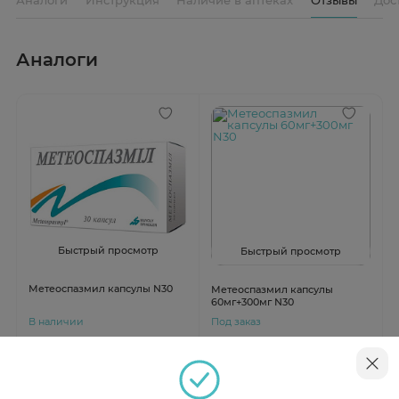
Аналоги
Быстрый просмотр
Быстрый просмотр
Метеоспазмил капсулы N30
Метеоспазмил капсулы
60мг+300мг N30
В наличии
Под заказ
от 969 ₽
от 1 245 ₽