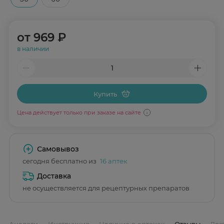
от
969 ₽
в наличии
Купить
Цена действует только при заказе на сайте
Самовывоз
сегодня бесплатно из
16 аптек
Доставка
не осуществляется для рецептурных препаратов
Аналоги
Инструкция
Наличие в аптеках
Отзывы
Дос