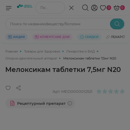
Поиск по названию/веществу
0
0
Поиск по названию/веществу/болезни
АКЦИИ
КЛИЕНТСКИЕ ДНИ
СКИДКИ
ЛЕКАРСТВ
Главная
Товары для Здоровья
Лекарства и БАД
Опорно-двигательный аппарат
Мелоксикам таблетки 7,5мг N20
Мелоксикам таблетки 7,5мг N20
Арт.
MED0000012521
Рецептурный препарат