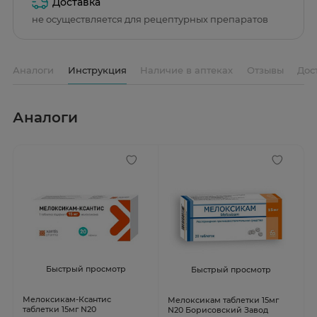
Доставка
не осуществляется для рецептурных препаратов
Аналоги
Инструкция
Наличие в аптеках
Отзывы
Дос
Аналоги
Быстрый просмотр
Быстрый просмотр
Мелоксикам-Ксантис
Мелоксикам таблетки 15мг
таблетки 15мг N20
N20 Борисовский Завод