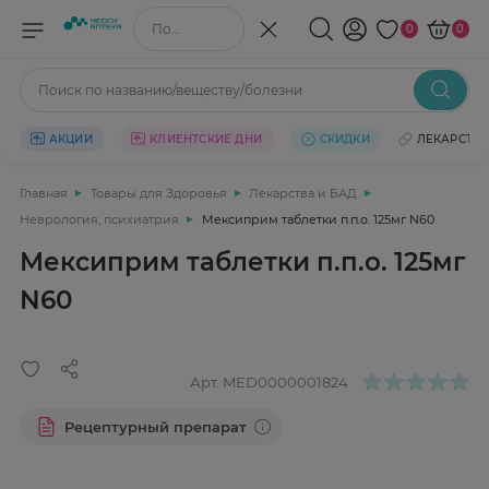
Поиск по названию/веществу
0
0
Поиск по названию/веществу/болезни
АКЦИИ
КЛИЕНТСКИЕ ДНИ
СКИДКИ
ЛЕКАРСТВ
Главная
Товары для Здоровья
Лекарства и БАД
Неврология, психиатрия
Мексиприм таблетки п.п.о. 125мг N60
Мексиприм таблетки п.п.о. 125мг
N60
Арт.
MED0000001824
Рецептурный препарат