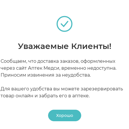
ирует работу нервной системы, активизирует умств
древнейшим эротическим стимулятором: устраняет п
йпфрута, имбиря, гвоздики, розы, сандалового дере
РАБОТАЮТ СЕЙЧАС
КРУГЛОСУТОЧНЫЕ
тного ореха.
Уважаемые Клиенты!
Сообщаем, что доставка заказов, оформленных
через сайт Аптек Медси, временно недоступна.
Приносим извинения за неудобства.
ирные масла не растворяются в воде, желательно пр
Для вашего удобства вы можете зарезервировать
ока или сливок. Альтернативой может быть полная с
товар онлайн и забрать его в аптеке.
машних условиях, в качестве основы, лучше всего ис
Хорошо