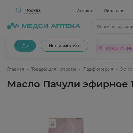
Москва
Аптеки
Лицензия
Поиск по назван
Ваш город Москва?
Да
Нет, изменить
КАТАЛОГ
АКЦИИ
КЛИЕНТСКИЕ
Главная
Товары для Красоты
Парфюмерия
Эфир
Масло Пачули эфирное 