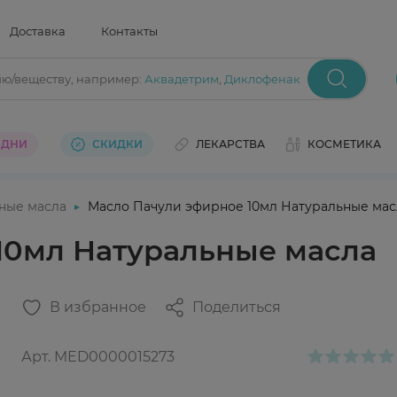
Доставка
Контакты
ию/веществу
, например:
Аквадетрим
,
Диклофенак
 ДНИ
СКИДКИ
ЛЕКАРСТВА
КОСМЕТИКА
ные масла
Масло Пачули эфирное 10мл Натуральные мас
10мл Натуральные масла
В избранное
Поделиться
Арт.
MED0000015273