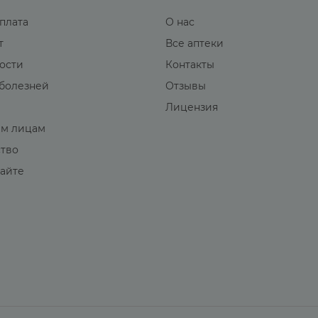
оплата
О нас
т
Все аптеки
вости
Контакты
болезней
Отзывы
Лицензия
м лицам
ство
сайте