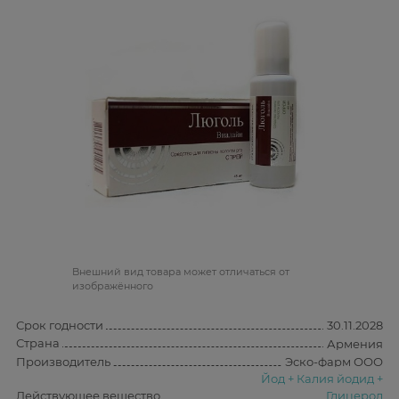
Bнешний вид товара может отличаться от
изображённого
Срок годности
30.11.2028
Страна
Армения
Производитель
Эско-фарм ООО
Йод + Калия йодид +
Действующее вещество
Глицерол