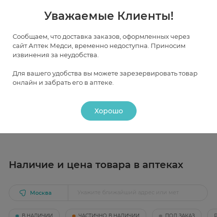
от 111 ₽
от 112 ₽
Уважаемые Клиенты!
Сообщаем, что доставка заказов, оформленных через
сайт Аптек Медси, временно недоступна. Приносим
Инструкция
извинения за неудобства.
Для вашего удобства вы можете зарезервировать товар
онлайн и забрать его в аптеке.
Описание
Натуральное средство природногго происхождения.
Хорошо
Применение
Показание к применению
Состав
Предназначено для гигиены и профилактики полости
вода подготовленная, глицерин, экстракт ламинарии,
рта, освежает дыхание.
соль морская, натрия сахаринат калия йодид,
триклозан
Наличие и цена товара в аптеках
Москва
В НАЛИЧИИ
ЧАСТИЧНО В НАЛИЧИИ
ПОД ЗАКАЗ