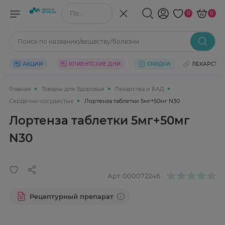
Поиск по названию/веществу
0
0
Поиск по названию/веществу/болезни
АКЦИИ
КЛИЕНТСКИЕ ДНИ
СКИДКИ
ЛЕКАРСТВ
Главная
Товары для Здоровья
Лекарства и БАД
Сердечно-сосудистые
Лортенза таблетки 5мг+50мг N30
Лортенза таблетки 5мг+50мг
N30
Арт.
000072246
Рецептурный препарат