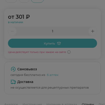
от
301 ₽
в наличии
Купить
Цена действует только при заказе на сайте
Самовывоз
сегодня бесплатно из
6 аптек
Доставка
не осуществляется для рецептурных препаратов
Аналоги
Инструкция
Наличие в аптеках
Отзывы
Дос