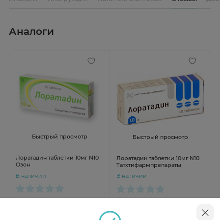
Аналоги
Быстрый просмотр
Быстрый просмотр
Лоратадин таблетки 10мг N10
Лоратадин таблетки 10мг N10
Озон
Татхтифармпрепараты
В наличии
В наличии
от 19 ₽
от 24 ₽