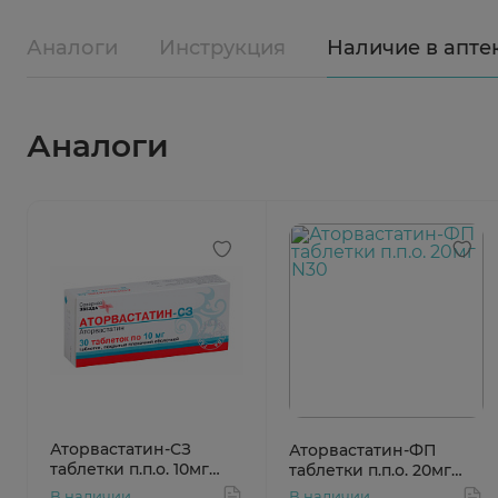
Аналоги
Инструкция
Наличие в апте
Аналоги
Аторвастатин-СЗ
Аторвастатин-ФП
таблетки п.п.о. 10мг
таблетки п.п.о. 20мг
N30
N30
В наличии
В наличии