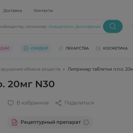
Доставка
Контакты
ию/веществу
, например:
Аквадетрим
,
Диклофенак
 ДНИ
СКИДКИ
ЛЕКАРСТВА
КОСМЕТИКА
арушения обмена веществ
Липримар таблетки п.п.о. 20
о. 20мг N30
В избранное
Поделиться
Рецептурный препарат