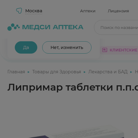
Москва
Аптеки
Лицензия
Поиск по назван
Ваш город Москва?
Да
Нет, изменить
КАТАЛОГ
АКЦИИ
КЛИЕНТСКИЕ
Главная
Товары для Здоровья
Лекарства и БАД
Н
Липримар таблетки п.п.