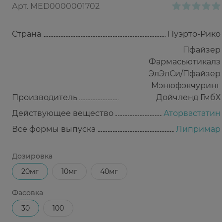
Арт.
MED0000001702
Страна
Пуэрто-Рико
Пфайзер
Фармасьютикалз
ЭлЭлСи/Пфайзер
Мэнюфэкчуринг
Производитель
Дойчленд ГмбХ
Действующее вещество
Аторвастатин
Все формы выпуска
Липримар
Дозировка
20мг
10мг
40мг
Фасовка
30
100