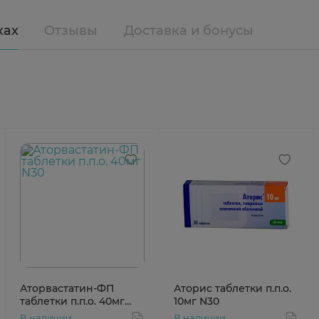
ках
Отзывы
Доставка и бонусы
Аторвастатин-ФП
Аторис таблетки п.п.о.
таблетки п.п.о. 40мг
10мг N30
N30
В наличии
В наличии