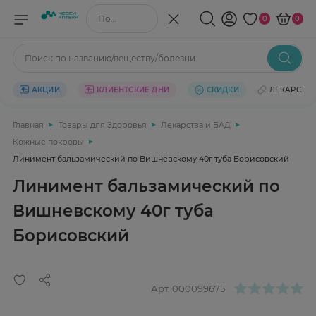
Поиск по названию/веществу
0
0
Поиск по названию/веществу/болезни
АКЦИИ
КЛИЕНТСКИЕ ДНИ
СКИДКИ
ЛЕКАРСТВ
Главная
Товары для Здоровья
Лекарства и БАД
Кожные покровы
Линимент бальзамический по Вишневскому 40г туба Борисовский
Линимент бальзамический по
Вишневскому 40г туба
Борисовский
Арт.
000099675