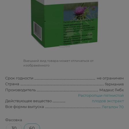
Bнешний вид товара может отличаться от
изображённого
Срок годности
не ограничен
Страна
Германия
Производитель
Мадаус Гмбх
Расторопши пятнистой
Действующее вещество
плодов экстракт
Все формы выпуска
Легалон 70
Фасовка
30
60