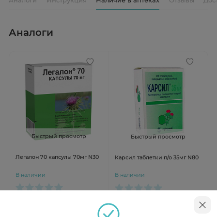
Аналоги
Быстрый просмотр
Быстрый просмотр
Легалон 70 капсулы 70мг N30
Карсил таблетки п/о 35мг N80
В наличии
В наличии
от 781 ₽
от 886 ₽