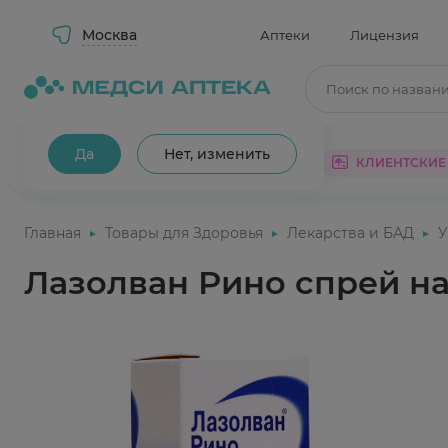
Москва
Аптеки
Лицензия
Поиск по назван
Ваш город Москва?
Да
Нет, изменить
КАТАЛОГ
АКЦИИ
КЛИЕНТСКИЕ
Главная
Товары для Здоровья
Лекарства и БАД
У
Лазолван Рино спрей на