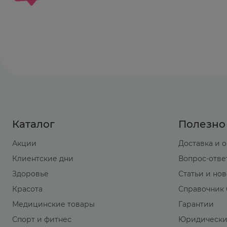
неотчетливой, поскольку фазы стимуляции и 
воздействию на ЦНС: симптомами стимуляци
угнетения ЦНС относят снижение температур
мидриаз, миоз, повышенное потоотделение, 
сердца); нарушение дыхания (включая дыхат
Лечение:
в случае назальной передозировки
терапия.
Каталог
Полезно
Акции
Доставка и 
Клиентские дни
Вопрос-отве
Здоровье
Статьи и но
Красота
Справочник 
Медицинские товары
Гарантии
Спорт и фитнес
Юридически