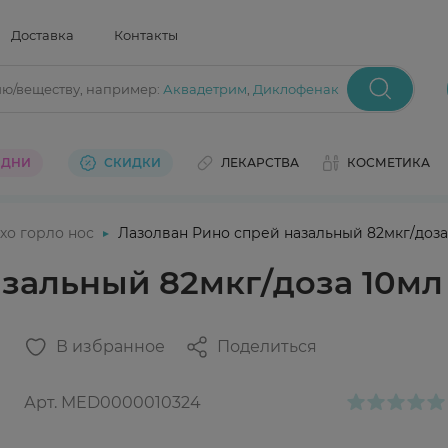
Доставка
Контакты
ию/веществу
, например:
Аквадетрим
,
Диклофенак
 ДНИ
СКИДКИ
ЛЕКАРСТВА
КОСМЕТИКА
хо горло нос
Лазолван Рино спрей назальный 82мкг/доза
зальный 82мкг/доза 10мл
В избранное
Поделиться
Арт.
MED0000010324