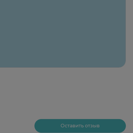
уживающие препараты при одновременном
ритмии.
на симпатическую нервную систему) может
каждый носовой ход в день.
звитие шока, рефлекторной брадикардии,
Оставить отзыв
ртина интоксикации может быть