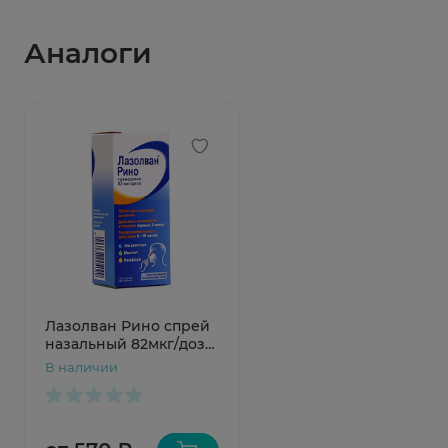
Аналоги
Лазолван Рино спрей
назальный 82мкг/доза
10мл N1
В наличии