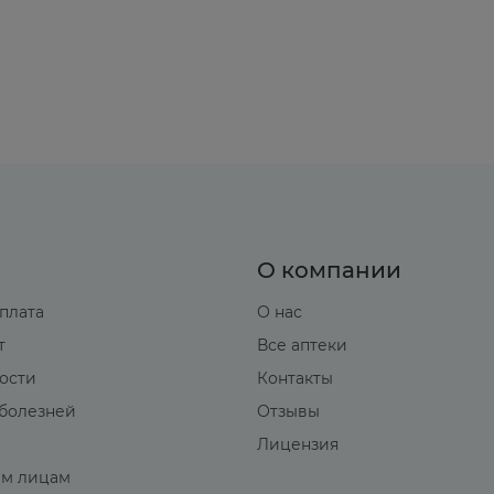
депрессии ЦНС и ССС могут сменять друг друга. Осо
и ЦНС являются тревожность, возбуждение, галлюц
ы тела, вялость, сонливость и кому. Кроме того, в
лихорадка, бледность, цианоз губ, нарушения функц
ельную недостаточность, остановку дыхания); психи
 следует немедленно промыть или очистить нос. Мо
О компании
оплата
О нас
т
Все аптеки
вости
Контакты
болезней
Отзывы
Лицензия
м лицам