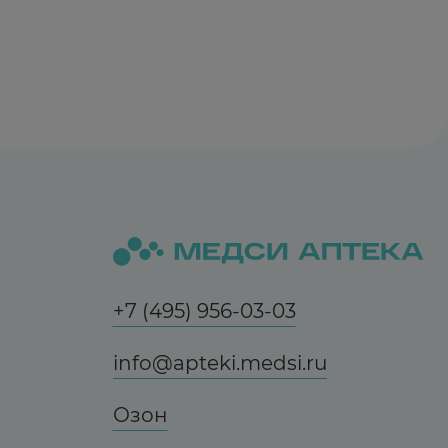
бенно у детей, интоксикация приводит к
инации и судороги; к симптомам
озможно развитие следующих симптомов:
ий ССС (включая брадикардию и остановку
ческие нарушения.
жет потребоваться симптоматическая
+7 (495) 956-03-03
info@apteki.medsi.ru
Озон