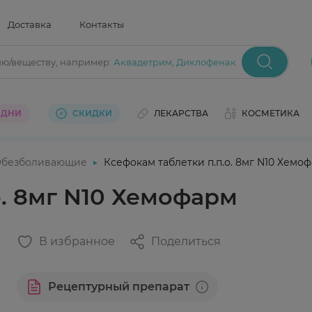
Доставка
Контакты
ию/веществу
, например:
Аквадетрим
,
Диклофенак
 ДНИ
СКИДКИ
ЛЕКАРСТВА
КОСМЕТИКА
безболивающие
Ксефокам таблетки п.п.о. 8мг N10 Хемо
о. 8мг N10 Хемофарм
В избранное
Поделиться
Рецептурный препарат