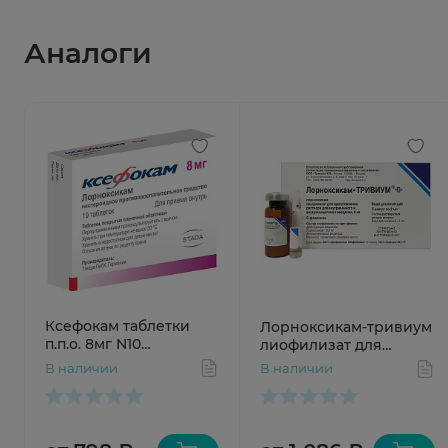
Аналоги
Ксефокам таблетки
Лорноксикам-тривиум
п.п.о. 8мг N10
лиофилизат для
Хемофарм
приготовления
В наличии
В наличии
раствора для
внутривенного и
внутримышечного
введения 8мг флак