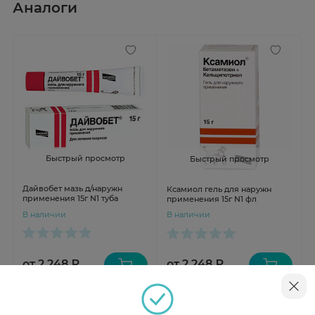
Аналоги
Быстрый просмотр
Быстрый просмотр
Дайвобет мазь д/наружн
Ксамиол гель для наружн
применения 15г N1 туба
применения 15г N1 фл
В наличии
В наличии
от 2 248 ₽
от 2 248 ₽