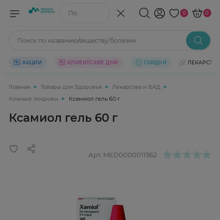
Поиск по названию/веществу
0
0
Поиск по названию/веществу/болезни
АКЦИИ
КЛИЕНТСКИЕ ДНИ
СКИДКИ
ЛЕКАРСТВ
Главная
Товары для Здоровья
Лекарства и БАД
Кожные покровы
Ксамиол гель 60 г
Ксамиол гель 60 г
Арт.
MED0000011562