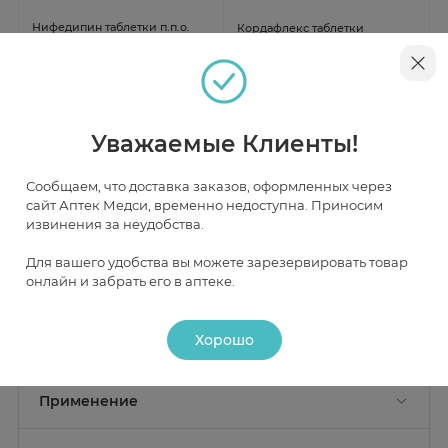
Нифедипин таблетки п.п.о.
Кордафлекс таблетки
10мг N50
пролонг. п.п.о. 20мг N30
В наличии
В наличии
от 47 ₽
от 105 ₽
Уважаемые Клиенты!
Сообщаем, что доставка заказов, оформленных через
сайт Аптек Медси, временно недоступна. Приносим
Инструкция
извинения за неудобства.
Для вашего удобства вы можете зарезервировать товар
онлайн и забрать его в аптеке.
Описание
Хорошо
Действие
Состав
Активное вещество:
нифедипин 10 мг.
Фармакологическое действие
Применение
Кордафлекс - селективный блокатор медленных
Вспомогательные вещества:
поливинилбутирал,
кальциевых каналов, производное 1,4-
Показание к применению
магния стеарат, тальк, гидроксипропилцеллюлоза,