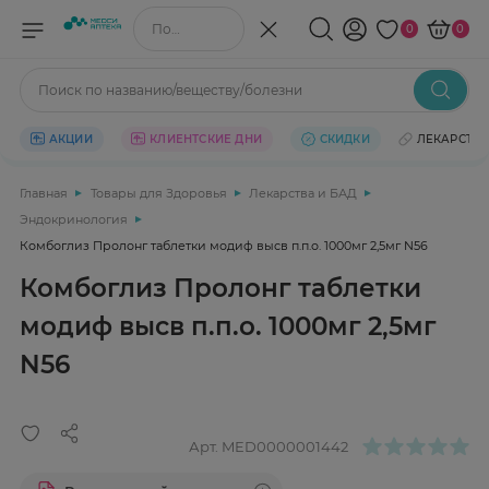
Поиск по названию/веществу
0
0
Поиск по названию/веществу/болезни
АКЦИИ
КЛИЕНТСКИЕ ДНИ
СКИДКИ
ЛЕКАРСТВ
Главная
Товары для Здоровья
Лекарства и БАД
Эндокринология
Комбоглиз Пролонг таблетки модиф высв п.п.о. 1000мг 2,5мг N56
Комбоглиз Пролонг таблетки
модиф высв п.п.о. 1000мг 2,5мг
N56
Арт.
MED0000001442