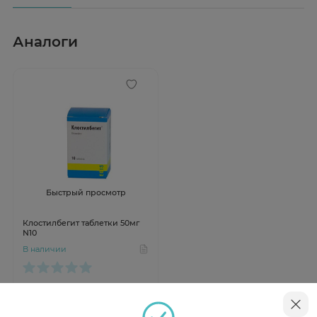
Аналоги
Быстрый просмотр
Клостилбегит таблетки 50мг
N10
В наличии
от 1 038 ₽