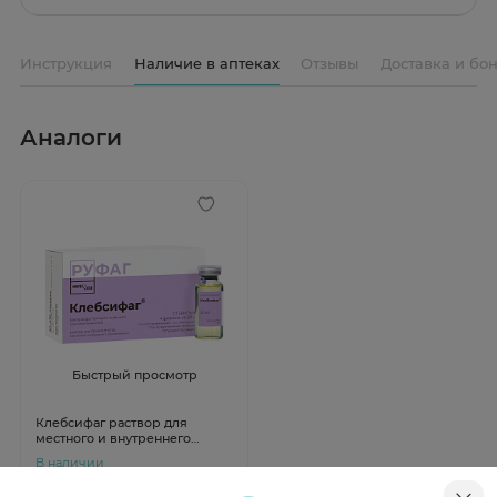
Инструкция
Наличие в аптеках
Отзывы
Доставка и бо
Аналоги
Быстрый просмотр
Клебсифаг раствор для
местного и внутреннего
применения 20мл N4
В наличии