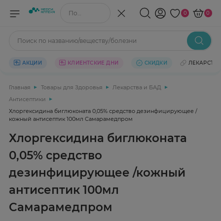
Поиск по названию/веществу
0
0
Поиск по названию/веществу/болезни
АКЦИИ
КЛИЕНТСКИЕ ДНИ
СКИДКИ
ЛЕКАРСТВ
Главная
Товары для Здоровья
Лекарства и БАД
Антисептики
Хлоргексидина биглюконата 0,05% средство дезинфицирующее /
кожный антисептик 100мл Самарамедпром
Хлоргексидина биглюконата
0,05% средство
дезинфицирующее /кожный
антисептик 100мл
Самарамедпром