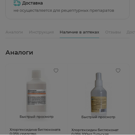
Доставка
не осуществляется для рецептурных препаратов
Аналоги
Инструкция
Наличие в аптеках
Отзывы
Дос
Аналоги
Быстрый просмотр
Быстрый просмотр
Хлоргексидина биглюконата
Хлоргексидин биглюконат
0,05% средство
0,05% 100мл Тульская