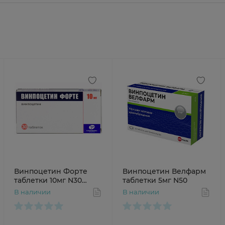
Винпоцетин Форте
Винпоцетин Велфарм
таблетки 10мг N30
таблетки 5мг N50
Канонфарма
В наличии
В наличии