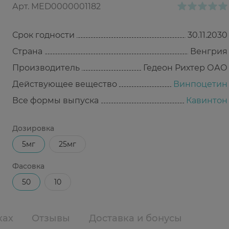
Арт.
MED0000001182
Срок годности
30.11.2030
Страна
Венгрия
Производитель
Гедеон Рихтер ОАО
Действующее вещество
Винпоцетин
Все формы выпуска
Кавинтон
Дозировка
5мг
25мг
Фасовка
50
10
ках
Отзывы
Доставка и бонусы