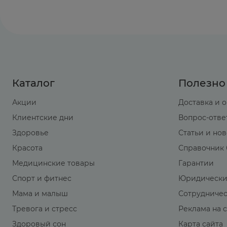
В настоящее время данные о передозировке
Лечение:
промывание желудка, прием активи
Каталог
Полезно
Акции
Доставка и 
Клиентские дни
Вопрос-отве
Здоровье
Статьи и но
Красота
Справочник 
Медицинские товары
Гарантии
Спорт и фитнес
Юридически
Мама и малыш
Сотрудниче
Тревога и стресс
Реклама на 
Здоровый сон
Карта сайта