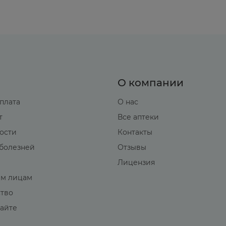
 винпоцетина ограничены.
рованного угля, симптоматическая терапия.
О компании
оплата
О нас
т
Все аптеки
вости
Контакты
болезней
Отзывы
Лицензия
м лицам
ство
сайте