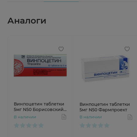
Аналоги
Винпоцетин таблетки
Винпоцетин таблетки
5мг N50 Борисовский
5мг N50 Фармпроект
Завод
В наличии
В наличии