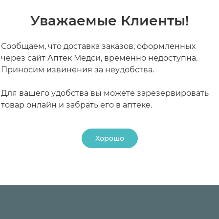
озгового кровообращения (транзиторная ишемия, пр
Уважаемые Клиенты!
ета, недоступном для детей месте при температуре от
рвала QT и одновременный прием препаратов, вызы
о контроля ЭКГ.
Сообщаем, что доставка заказов, оформленных
через сайт Аптек Медси, временно недоступна.
цефалопатия,
ае непереносимости лактозы следует учитывать, что о
Приносим извинения за неудобства.
теках
тва у больных с цереброваскулярной недостаточност
Для вашего удобства вы можете зарезервировать
праксия, двигательные расстройства).
товар онлайн и забрать его в аптеке.
лаз (атеросклероз, ангиоспазм сосудистой оболочки
пятна, артериальные и венозные тромбозы или эмбол
Хорошо
РАБОТАЮТ СЕЙЧАС
КРУГЛОСУТОЧНЫЕ
 или возрастного генеза),
ения);
ического синдрома.