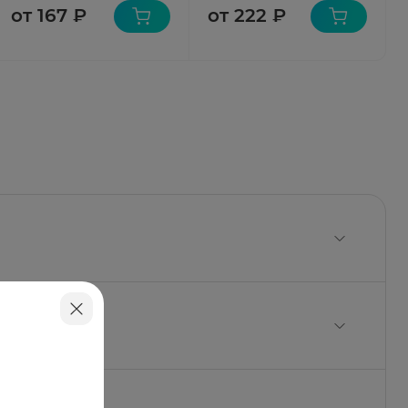
от 167 ₽
от 222 ₽
актоза