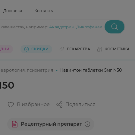
Доставка
Контакты
ию/веществу
, например:
Аквадетрим
,
Диклофенак
 ДНИ
СКИДКИ
ЛЕКАРСТВА
КОСМЕТИКА
еврология, психиатрия
Кавинтон таблетки 5мг N50
N50
В избранное
Поделиться
Рецептурный препарат