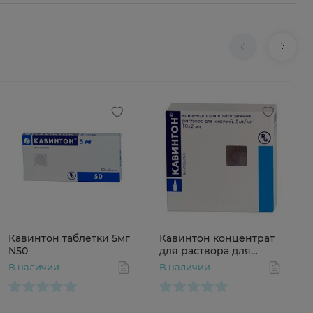
Кавинтон таблетки 5мг
Кавинтон концентрат
N50
для раствора для
инфузий 5мг/мл 2мл
В наличии
В наличии
N10