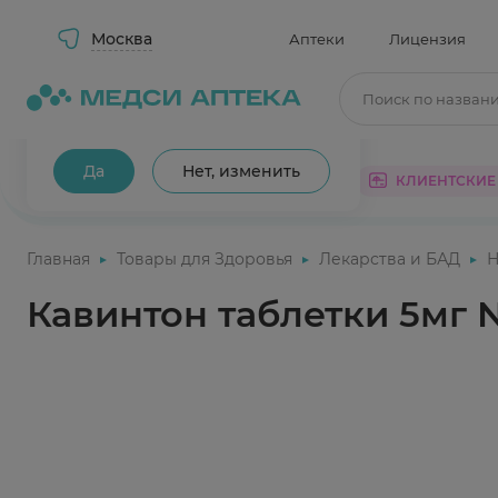
Москва
Аптеки
Лицензия
Поиск по назван
Ваш город Москва?
Да
Нет, изменить
КАТАЛОГ
АКЦИИ
КЛИЕНТСКИЕ
Главная
Товары для Здоровья
Лекарства и БАД
Н
Кавинтон таблетки 5мг 