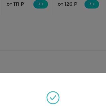
от 111 ₽
от 126 ₽
езем безводный, магния стеарат, тальк, крахмал, л